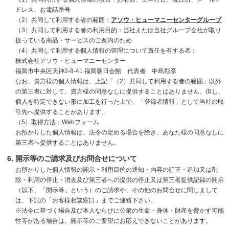
ドレス、お電話番号
（2）共同して利用する者の範囲：
アソウ・ヒューマニーセンターグループ
（3）共同して利用する者の利用目的：当社または当社グループ会社が取り
扱っている商品・サービスのご案内のため
（4）共同して利用する個人情報の管理について責任を有する者：
株式会社アソウ・ヒューマニーセンター
福岡市中央区天神2-8-41 福岡朝日会館 代表者 中島彰彦
なお、貴方様の個人情報は、上記「（2）共同して利用する者の範囲」以外
の第三者に対して、貴方様の同意なしに提供することはありません。但し、
個人を特定できない形に加工を行った上で、「登録者情報」として当社の取
引先へ提供することがあります。
（5）取得方法：Webフォーム
お預かりした個人情報は、法令の定める場合を除き、あなた様の同意なしに
第三者へ提供することはありません。
開示等のご請求及びお問合せについて
お預かりした個人情報の開示・利用目的の通知・内容の訂正・追加又は削
除・利用の停止・消去及び第三者への提供の停止又は第三者提供記録の開示
（以下、「開示等」という）のご請求や、その他のお問合せに関しまして
は、下記の「お客様相談窓口」までご連絡下さい。
※法令に基づく場合及び本人ならびに公衆の生命・身体・財産を脅かす可能
性等がある場合は、開示等のご要望にお応えできないことがあります。