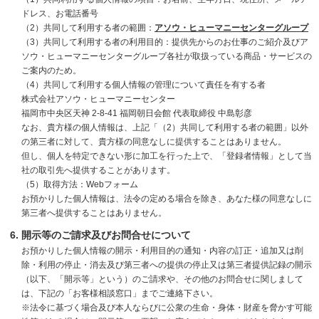
ドレス、お電話番号
（2）共同して利用する者の範囲：
アソウ・ヒューマニーセンターグループ
（3）共同して利用する者の利用目的：提供先からのお仕事のご紹介及びア
ソウ・ヒューマニーセンターグループ各社が取扱っている商品・サービスの
ご案内のため。
（4）共同して利用する個人情報の管理について責任を有する者
株式会社アソウ・ヒューマニーセンター
福岡市中央区天神 2-8-41 福岡朝日会館 代表取締役 中島彰彦
なお、貴方様の個人情報は、上記「（2）共同して利用する者の範囲」以外
の第三者に対して、貴方様の同意なしに提供することはありません。
但し、個人を特定できない形に加工を行った上で、「登録者情報」として当
社の取引先へ提供することがあります。
（5）取得方法：Webフォーム
お預かりした個人情報は、法令の定める場合を除き、あなた様の同意なしに
第三者へ提供することはありません。
開示等のご請求及びお問合せについて
お預かりした個人情報の開示・利用目的の通知・内容の訂正・追加又は削
除・利用の停止・消去及び第三者への提供の停止又は第三者提供記録の開示
（以下、「開示等」という）のご請求や、その他のお問合せに関しまして
は、下記の「お客様相談窓口」までご連絡下さい。
※法令に基づく場合及び本人ならびに公衆の生命・身体・財産を脅かす可能