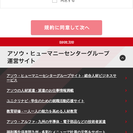
同意する
page top
アソウ・ヒューマニーセンターグループサイト - 総合人材ビジネスサ
ービス
アソウの人材派遣 - 派遣のお仕事情報満載
ユニクリナビ - 学生のための就職活動応援サイト
教育研修 - 一人一人の能力を高める人材教育
アソウ・アルファ - 九州の半導体・電子部品などの技術者派遣
福利厚生倶楽部九州 - 多彩なメニューで社員の元気をサポート