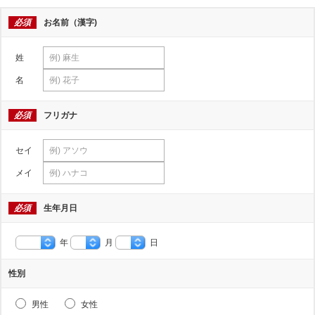
必須
お名前（漢字)
姓
名
必須
フリガナ
セイ
メイ
必須
生年月日
年
月
日
性別
男性
女性