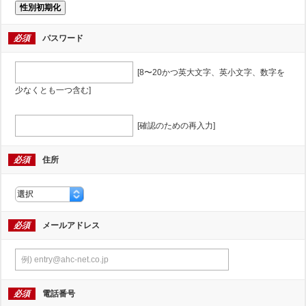
性別初期化
必須
パスワード
[8〜20かつ英大文字、英小文字、数字を
少なくとも一つ含む]
[確認のための再入力]
必須
住所
必須
メールアドレス
必須
電話番号