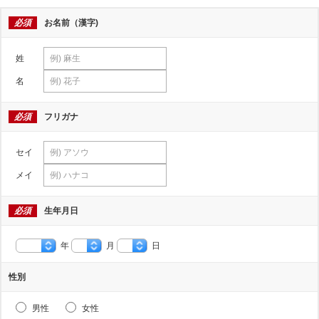
必須
お名前（漢字)
姓
名
必須
フリガナ
セイ
メイ
必須
生年月日
年
月
日
性別
男性
女性