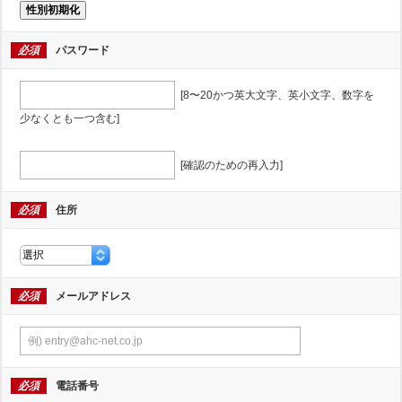
性別初期化
必須
パスワード
[8〜20かつ英大文字、英小文字、数字を
少なくとも一つ含む]
[確認のための再入力]
必須
住所
必須
メールアドレス
必須
電話番号