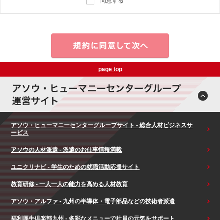
同意する
page top
アソウ・ヒューマニーセンターグループサイト - 総合人材ビジネスサ
ービス
アソウの人材派遣 - 派遣のお仕事情報満載
ユニクリナビ - 学生のための就職活動応援サイト
教育研修 - 一人一人の能力を高める人材教育
アソウ・アルファ - 九州の半導体・電子部品などの技術者派遣
福利厚生倶楽部九州 - 多彩なメニューで社員の元気をサポート