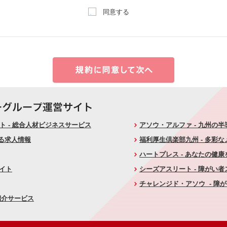
同意する
 - 総合人材ビジネスサービス
アソウ・アルファ - 九州の
ける求人情報
福利厚生倶楽部九州 - 多彩
ハートプレス - あなたの健
サイト
シーズアスリート - 障がい
チャレンジド・アソウ - 障
紹介サービス