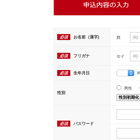
必須
お名前（漢字)
姓
必須
フリガナ
セイ
必須
生年月日
男性
性別
性別初期化
必須
パスワード