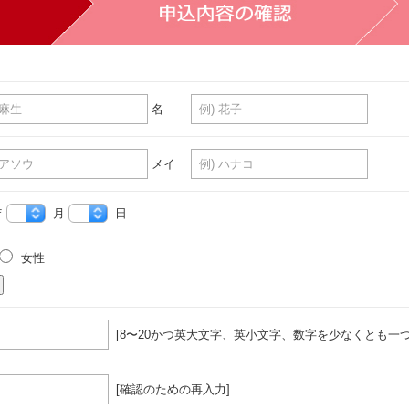
名
メイ
年
月
日
女性
[8〜20かつ英大文字、英小文字、数字を少なくとも一つ
[確認のための再入力]