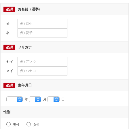
必須
お名前（漢字)
姓
名
必須
フリガナ
セイ
メイ
必須
生年月日
年
月
日
性別
男性
女性