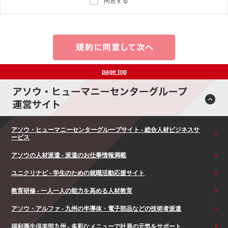
同意する
page top
アソウ・ヒューマニーセンターグループサイト - 総合人材ビジネスサ
ービス
アソウの人材派遣 - 派遣のお仕事情報満載
ユニクリナビ - 学生のための就職活動応援サイト
教育研修 - 一人一人の能力を高める人材教育
アソウ・アルファ - 九州の半導体・電子部品などの技術者派遣
福利厚生倶楽部九州 - 多彩なメニューで社員の元気をサポート