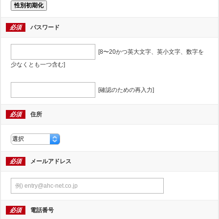
性別初期化
必須
パスワード
[8〜20かつ英大文字、英小文字、数字を
少なくとも一つ含む]
[確認のための再入力]
必須
住所
必須
メールアドレス
必須
電話番号