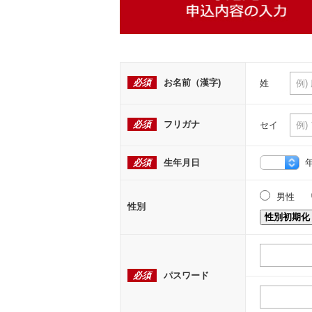
必須
お名前（漢字)
姓
必須
フリガナ
セイ
必須
生年月日
男性
性別
性別初期化
必須
パスワード