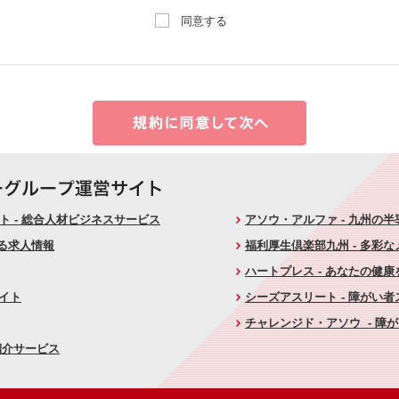
同意する
 - 総合人材ビジネスサービス
アソウ・アルファ - 九州の
ける求人情報
福利厚生倶楽部九州 - 多彩
ハートプレス - あなたの健
サイト
シーズアスリート - 障がい
チャレンジド・アソウ - 障
紹介サービス