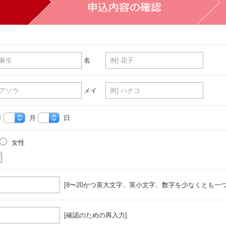
名
メイ
年
月
日
女性
[8〜20かつ英大文字、英小文字、数字を少なくとも一つ
[確認のための再入力]