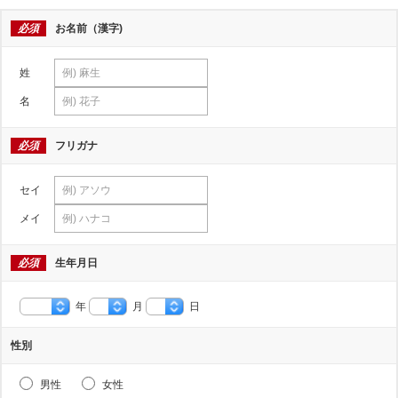
必須
お名前（漢字)
姓
名
必須
フリガナ
セイ
メイ
必須
生年月日
年
月
日
性別
男性
女性