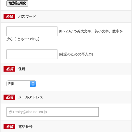
性別初期化
必須
パスワード
[8〜20かつ英大文字、英小文字、数字を
少なくとも一つ含む]
[確認のための再入力]
必須
住所
必須
メールアドレス
必須
電話番号