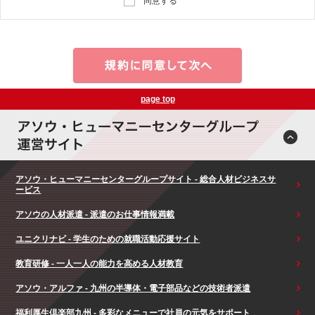
同意する
page top
アソウ・ヒューマニーセンターグループサイト - 総合人材ビジネスサ
ービス
アソウの人材派遣 - 派遣のお仕事情報満載
ユニクリナビ - 学生のための就職活動応援サイト
教育研修 - 一人一人の能力を高める人材教育
アソウ・アルファ - 九州の半導体・電子部品などの技術者派遣
福利厚生倶楽部九州 - 多彩なメニューで社員の元気をサポート