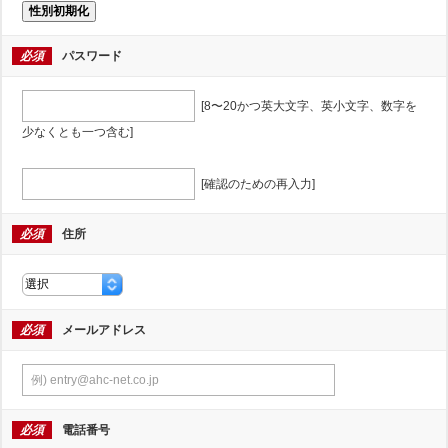
性別初期化
必須
パスワード
[8〜20かつ英大文字、英小文字、数字を
少なくとも一つ含む]
[確認のための再入力]
必須
住所
必須
メールアドレス
必須
電話番号