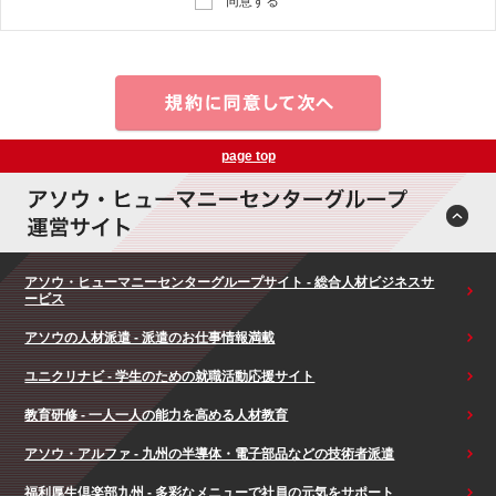
同意する
page top
アソウ・ヒューマニーセンターグループサイト - 総合人材ビジネスサ
ービス
アソウの人材派遣 - 派遣のお仕事情報満載
ユニクリナビ - 学生のための就職活動応援サイト
教育研修 - 一人一人の能力を高める人材教育
アソウ・アルファ - 九州の半導体・電子部品などの技術者派遣
福利厚生倶楽部九州 - 多彩なメニューで社員の元気をサポート