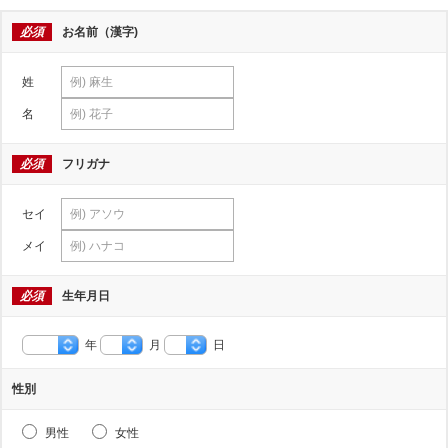
必須
お名前（漢字)
姓
名
必須
フリガナ
セイ
メイ
必須
生年月日
年
月
日
性別
男性
女性