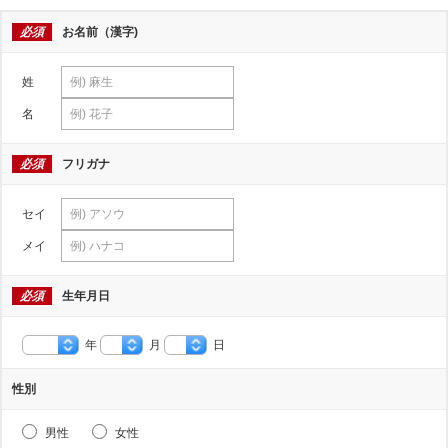
必須
お名前（漢字)
姓
名
必須
フリガナ
セイ
メイ
必須
生年月日
年
月
日
性別
男性
女性