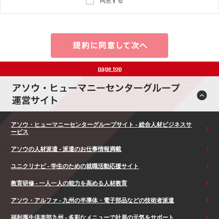
同意する
page top
アソウ・ヒューマニーセンターグループサイト - 総合人材ビジネスサ
ービス
アソウの人材派遣 - 派遣のお仕事情報満載
ユニクリナビ - 学生のための就職活動応援サイト
教育研修 - 一人一人の能力を高める人材教育
アソウ・アルファ - 九州の半導体・電子部品などの技術者派遣
福利厚生倶楽部九州 - 多彩なメニューで社員の元気をサポート