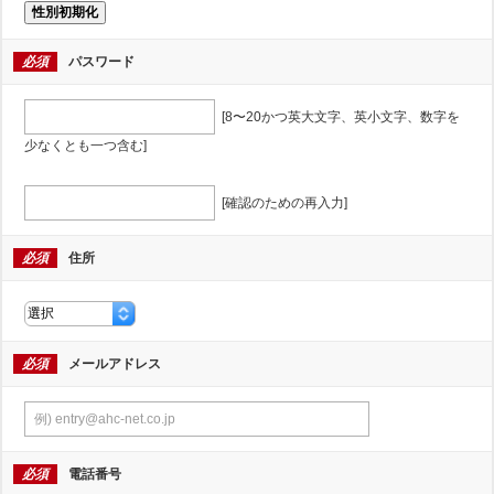
性別初期化
必須
パスワード
[8〜20かつ英大文字、英小文字、数字を
少なくとも一つ含む]
[確認のための再入力]
必須
住所
必須
メールアドレス
必須
電話番号