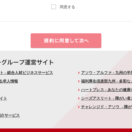
同意する
 - 総合人材ビジネスサービス
アソウ・アルファ - 九州の
ける求人情報
福利厚生倶楽部九州 - 多彩
ハートプレス - あなたの健
サイト
シーズアスリート - 障がい
チャレンジド・アソウ - 障
紹介サービス