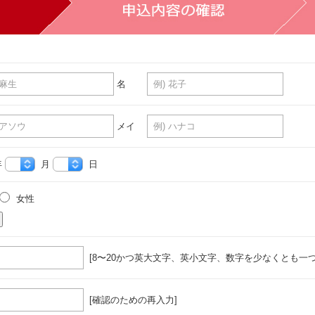
名
メイ
年
月
日
女性
[8〜20かつ英大文字、英小文字、数字を少なくとも一つ
[確認のための再入力]