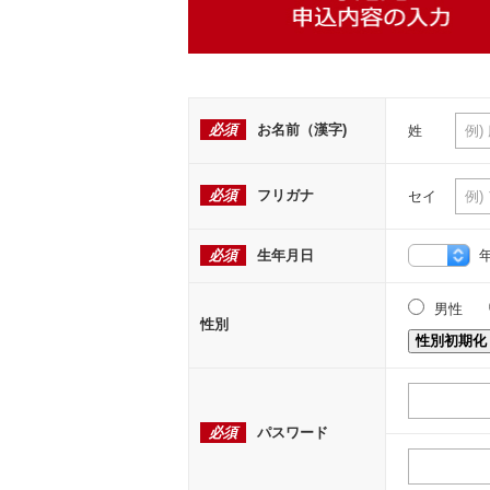
必須
お名前（漢字)
姓
必須
フリガナ
セイ
必須
生年月日
男性
性別
性別初期化
必須
パスワード