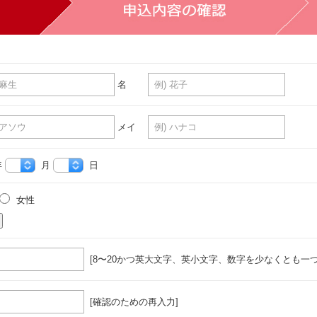
名
メイ
年
月
日
女性
[8〜20かつ英大文字、英小文字、数字を少なくとも一つ
[確認のための再入力]