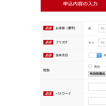
必須
お名前（漢字)
姓
必須
フリガナ
セイ
必須
生年月日
男性
性別
性別初期化
必須
パスワード