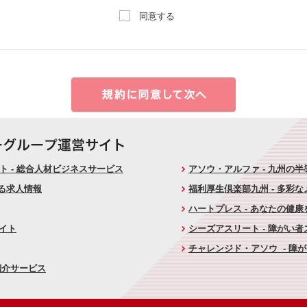
同意する
 - 総合人材ビジネスサービス
アソウ・アルファ - 九州の
ける求人情報
福利厚生倶楽部九州 - 多彩
ハートプレス - あなたの健
サイト
シーズアスリート - 障がい
チャレンジド・アソウ - 障
紹介サービス