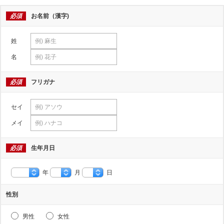
必須
お名前（漢字)
姓
名
必須
フリガナ
セイ
メイ
必須
生年月日
年
月
日
性別
男性
女性