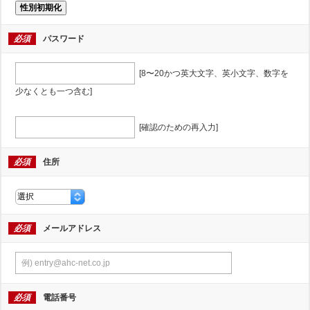
性別初期化
必須
パスワード
[8〜20かつ英大文字、英小文字、数字を
少なくとも一つ含む]
[確認のための再入力]
必須
住所
必須
メールアドレス
必須
電話番号