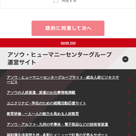
同意する
page top
アソウ・ヒューマニーセンターグループサイト - 総合人材ビジネスサ
ービス
アソウの人材派遣 - 派遣のお仕事情報満載
ユニクリナビ - 学生のための就職活動応援サイト
教育研修 - 一人一人の能力を高める人材教育
アソウ・アルファ - 九州の半導体・電子部品などの技術者派遣
福利厚生倶楽部九州 - 多彩なメニューで社員の元気をサポート