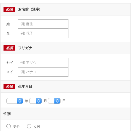
必須
お名前（漢字)
姓
名
必須
フリガナ
セイ
メイ
必須
生年月日
年
月
日
性別
男性
女性