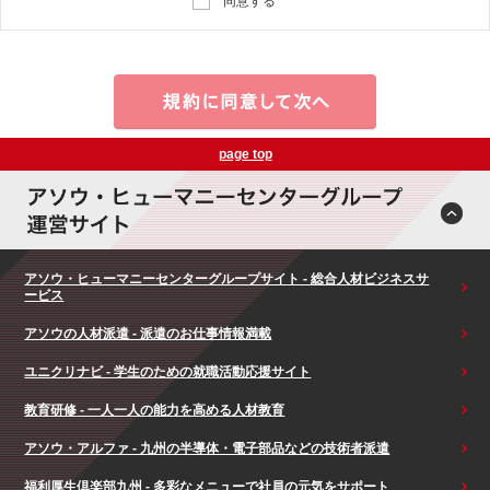
同意する
page top
アソウ・ヒューマニーセンターグループサイト - 総合人材ビジネスサ
ービス
アソウの人材派遣 - 派遣のお仕事情報満載
ユニクリナビ - 学生のための就職活動応援サイト
教育研修 - 一人一人の能力を高める人材教育
アソウ・アルファ - 九州の半導体・電子部品などの技術者派遣
福利厚生倶楽部九州 - 多彩なメニューで社員の元気をサポート