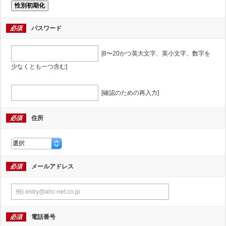
性別初期化
必須
パスワード
[8〜20かつ英大文字、英小文字、数字を
少なくとも一つ含む]
[確認のための再入力]
必須
住所
必須
メールアドレス
必須
電話番号