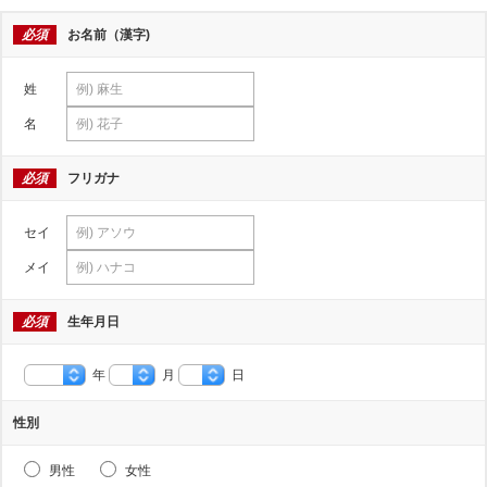
必須
お名前（漢字)
姓
名
必須
フリガナ
セイ
メイ
必須
生年月日
年
月
日
性別
男性
女性