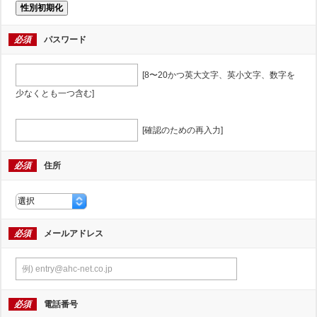
性別初期化
必須
パスワード
[8〜20かつ英大文字、英小文字、数字を
少なくとも一つ含む]
[確認のための再入力]
必須
住所
必須
メールアドレス
必須
電話番号