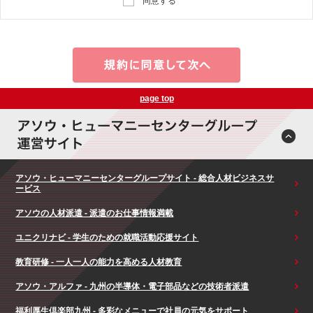
同意する
page top
アソウ・ヒューマニーセンターグループサイト - 総合人材ビジネスサ
ービス
アソウの人材派遣 - 派遣のお仕事情報満載
ユニクリナビ - 学生のための就職活動応援サイト
教育研修 - 一人一人の能力を高める人材教育
アソウ・アルファ - 九州の半導体・電子部品などの技術者派遣
福利厚生倶楽部九州 - 多彩なメニューで社員の元気をサポート