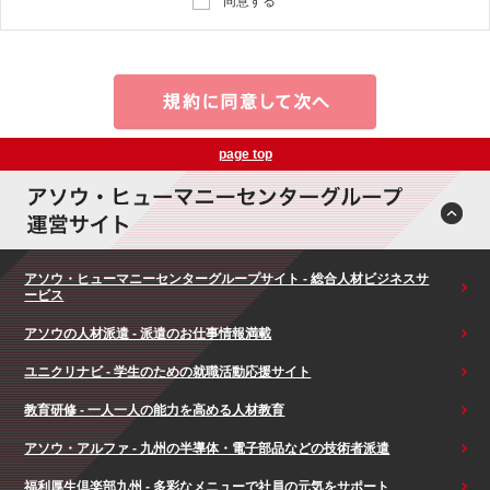
同意する
page top
アソウ・ヒューマニーセンターグループサイト - 総合人材ビジネスサ
ービス
アソウの人材派遣 - 派遣のお仕事情報満載
ユニクリナビ - 学生のための就職活動応援サイト
教育研修 - 一人一人の能力を高める人材教育
アソウ・アルファ - 九州の半導体・電子部品などの技術者派遣
福利厚生倶楽部九州 - 多彩なメニューで社員の元気をサポート