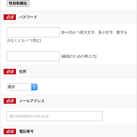
性別初期化
必須
パスワード
[8〜20かつ英大文字、英小文字、数字を
少なくとも一つ含む]
[確認のための再入力]
必須
住所
必須
メールアドレス
必須
電話番号