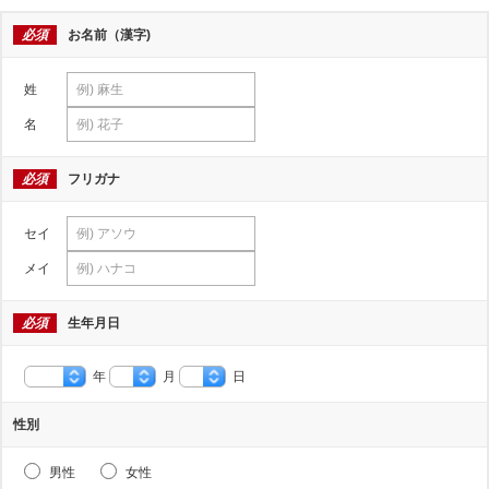
必須
お名前（漢字)
姓
名
必須
フリガナ
セイ
メイ
必須
生年月日
年
月
日
性別
男性
女性