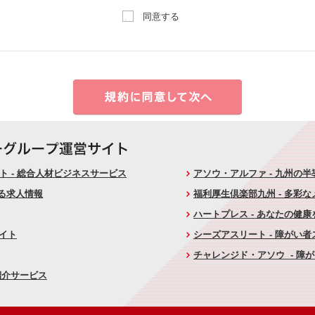
同意する
 - 総合人材ビジネスサービス
アソウ・アルファ - 九州の
ける求人情報
福利厚生倶楽部九州 - 多彩
ハートプレス - あなたの健
サイト
シーズアスリート - 障がい
チャレンジド・アソウ - 障
紹介サービス