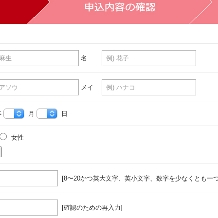
名
メイ
年
月
日
女性
[8〜20かつ英大文字、英小文字、数字を少なくとも一つ
[確認のための再入力]