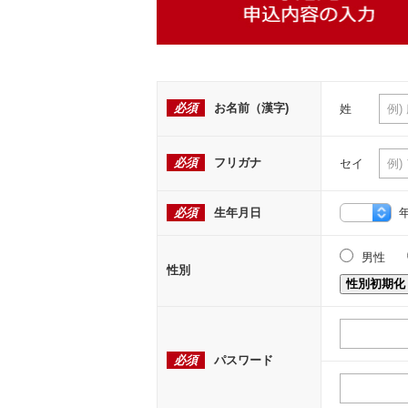
必須
お名前（漢字)
姓
必須
フリガナ
セイ
必須
生年月日
男性
性別
性別初期化
必須
パスワード