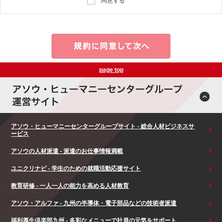
同意する
page top
アソウ・ヒューマニーセンターグループサイト - 総合人材ビジネスサ
ービス
アソウの人材派遣 - 派遣のお仕事情報満載
ユニクリナビ - 学生のための就職活動応援サイト
教育研修 - 一人一人の能力を高める人材教育
アソウ・アルファ - 九州の半導体・電子部品などの技術者派遣
福利厚生倶楽部九州 - 多彩なメニューで社員の元気をサポート