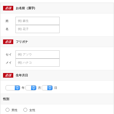
必須
お名前（漢字)
姓
名
必須
フリガナ
セイ
メイ
必須
生年月日
年
月
日
性別
男性
女性