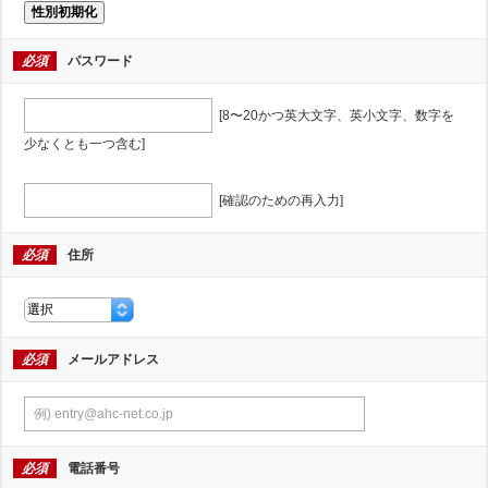
性別初期化
必須
パスワード
[8〜20かつ英大文字、英小文字、数字を
少なくとも一つ含む]
[確認のための再入力]
必須
住所
必須
メールアドレス
必須
電話番号