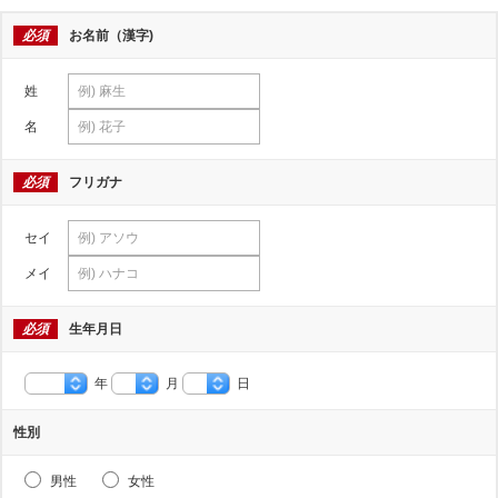
必須
お名前（漢字)
姓
名
必須
フリガナ
セイ
メイ
必須
生年月日
年
月
日
性別
男性
女性