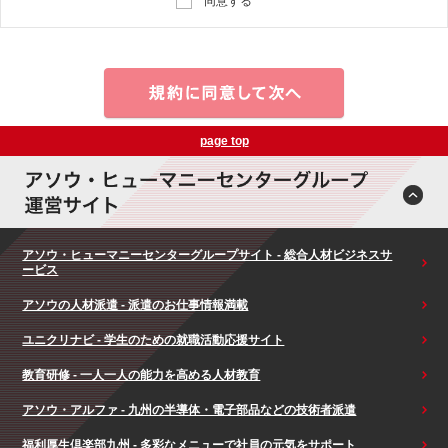
同意する
page top
アソウ・ヒューマニーセンターグループサイト - 総合人材ビジネスサ
ービス
アソウの人材派遣 - 派遣のお仕事情報満載
ユニクリナビ - 学生のための就職活動応援サイト
教育研修 - 一人一人の能力を高める人材教育
アソウ・アルファ - 九州の半導体・電子部品などの技術者派遣
福利厚生倶楽部九州 - 多彩なメニューで社員の元気をサポート