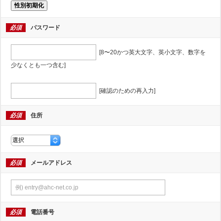
性別初期化
必須
パスワード
[8〜20かつ英大文字、英小文字、数字を
少なくとも一つ含む]
[確認のための再入力]
必須
住所
必須
メールアドレス
必須
電話番号