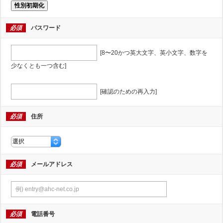
性別初期化
必須
パスワード
[8〜20かつ英大文字、英小文字、数字を
少なくとも一つ含む]
[確認のための再入力]
必須
住所
必須
メールアドレス
必須
電話番号