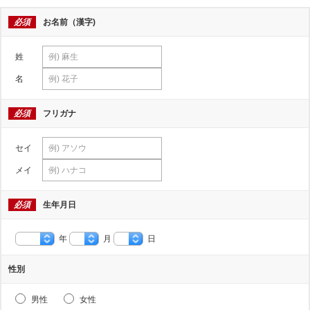
必須
お名前（漢字)
姓
名
必須
フリガナ
セイ
メイ
必須
生年月日
年
月
日
性別
男性
女性