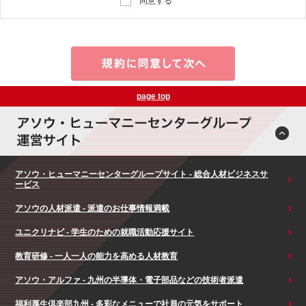
同意する
page top
アソウ・ヒューマニーセンターグループサイト - 総合人材ビジネスサ
ービス
アソウの人材派遣 - 派遣のお仕事情報満載
ユニクリナビ - 学生のための就職活動応援サイト
教育研修 - 一人一人の能力を高める人材教育
アソウ・アルファ - 九州の半導体・電子部品などの技術者派遣
福利厚生倶楽部九州 - 多彩なメニューで社員の元気をサポート