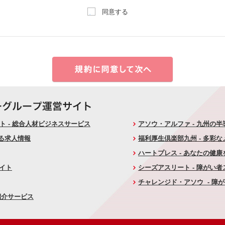
同意する
 - 総合人材ビジネスサービス
アソウ・アルファ - 九州の
ける求人情報
福利厚生倶楽部九州 - 多彩
ハートプレス - あなたの健
サイト
シーズアスリート - 障がい
チャレンジド・アソウ - 障
紹介サービス