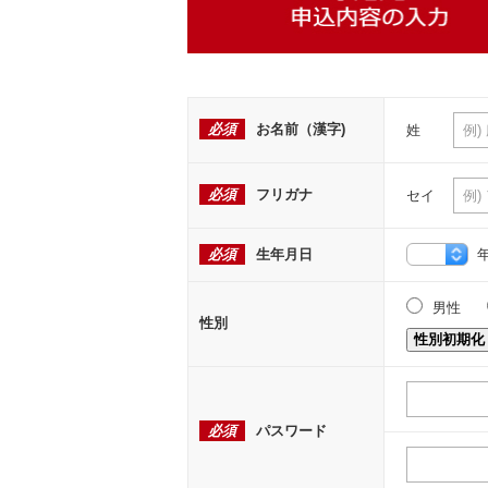
必須
お名前（漢字)
姓
必須
フリガナ
セイ
必須
生年月日
男性
性別
性別初期化
必須
パスワード