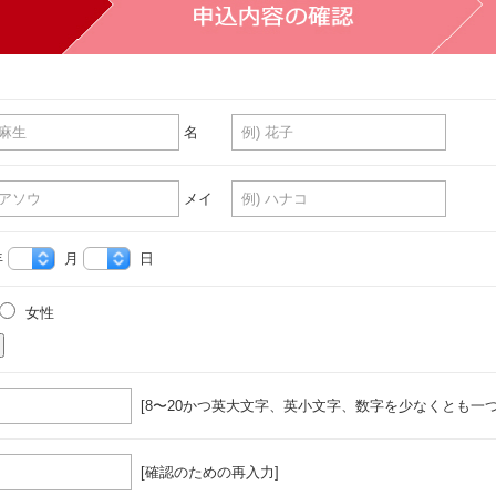
名
メイ
年
月
日
女性
[8〜20かつ英大文字、英小文字、数字を少なくとも一つ
[確認のための再入力]