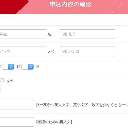
名
メイ
年
月
日
女性
[8〜20かつ英大文字、英小文字、数字を少なくとも一つ
[確認のための再入力]