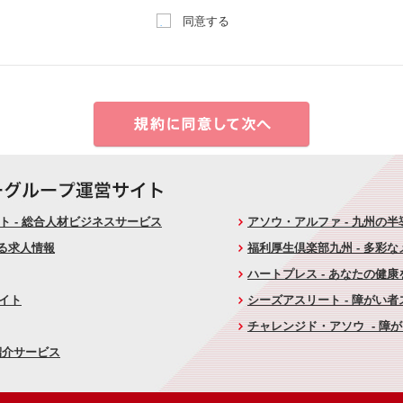
同意する
 - 総合人材ビジネスサービス
アソウ・アルファ - 九州の
ける求人情報
福利厚生倶楽部九州 - 多彩
ハートプレス - あなたの健
サイト
シーズアスリート - 障がい
チャレンジド・アソウ - 障
紹介サービス