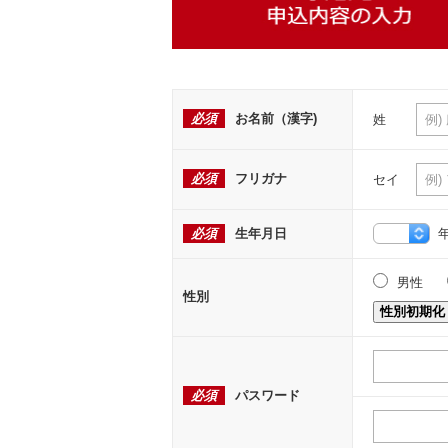
必須
お名前（漢字)
姓
必須
フリガナ
セイ
必須
生年月日
男性
性別
性別初期化
必須
パスワード