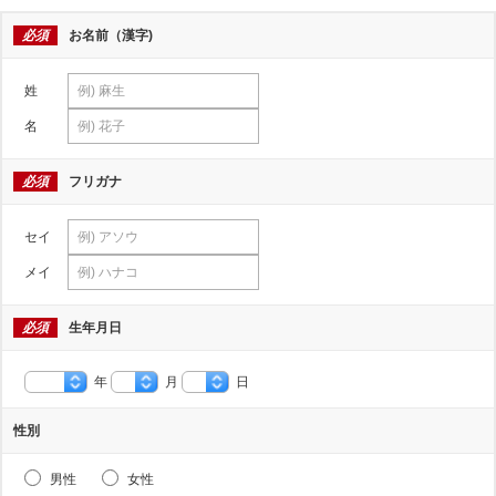
必須
お名前（漢字)
姓
名
必須
フリガナ
セイ
メイ
必須
生年月日
年
月
日
性別
男性
女性