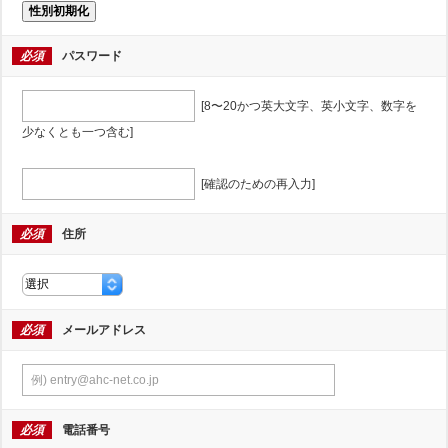
性別初期化
必須
パスワード
[8〜20かつ英大文字、英小文字、数字を
少なくとも一つ含む]
[確認のための再入力]
必須
住所
必須
メールアドレス
必須
電話番号