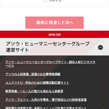
同意する
page top
アソウ・ヒューマニーセンターグループサイト - 総合人材ビジネスサ
ービス
アソウの人材派遣 - 派遣のお仕事情報満載
ユニクリナビ - 学生のための就職活動応援サイト
教育研修 - 一人一人の能力を高める人材教育
アソウ・アルファ - 九州の半導体・電子部品などの技術者派遣
福利厚生倶楽部九州 - 多彩なメニューで社員の元気をサポート