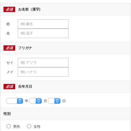
必須
お名前（漢字)
姓
名
必須
フリガナ
セイ
メイ
必須
生年月日
年
月
日
性別
男性
女性