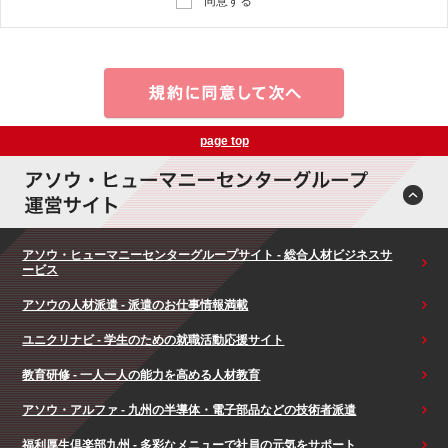
同意する
page top
アソウ・ヒューマニーセンターグループサイト - 総合人材ビジネスサ
ービス
アソウの人材派遣 - 派遣のお仕事情報満載
ユニクリナビ - 学生のための就職活動応援サイト
教育研修 - 一人一人の能力を高める人材教育
アソウ・アルファ - 九州の半導体・電子部品などの技術者派遣
福利厚生倶楽部九州 - 多彩なメニューで社員の元気をサポート