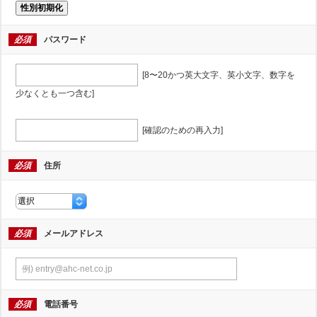
性別初期化
必須
パスワード
[8〜20かつ英大文字、英小文字、数字を
少なくとも一つ含む]
[確認のための再入力]
必須
住所
必須
メールアドレス
必須
電話番号