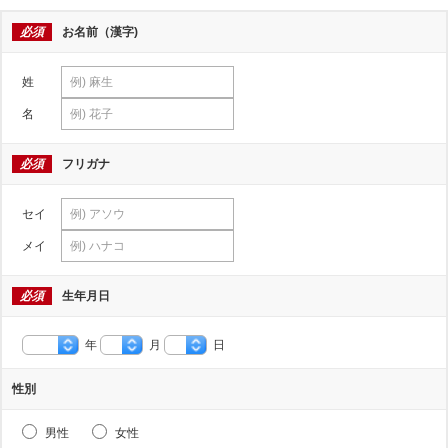
必須
お名前（漢字)
姓
名
必須
フリガナ
セイ
メイ
必須
生年月日
年
月
日
性別
男性
女性