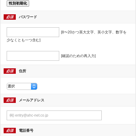
性別初期化
必須
パスワード
[8〜20かつ英大文字、英小文字、数字を
少なくとも一つ含む]
[確認のための再入力]
必須
住所
必須
メールアドレス
必須
電話番号