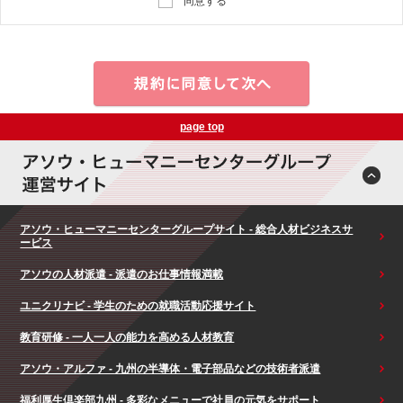
同意する
page top
アソウ・ヒューマニーセンターグループサイト - 総合人材ビジネスサ
ービス
アソウの人材派遣 - 派遣のお仕事情報満載
ユニクリナビ - 学生のための就職活動応援サイト
教育研修 - 一人一人の能力を高める人材教育
アソウ・アルファ - 九州の半導体・電子部品などの技術者派遣
福利厚生倶楽部九州 - 多彩なメニューで社員の元気をサポート