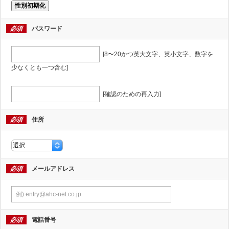
性別初期化
必須
パスワード
[8〜20かつ英大文字、英小文字、数字を
少なくとも一つ含む]
[確認のための再入力]
必須
住所
必須
メールアドレス
必須
電話番号