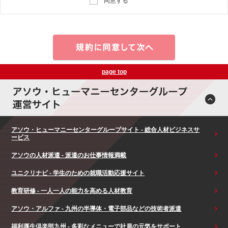
同意する
page top
アソウ・ヒューマニーセンターグループサイト - 総合人材ビジネスサ
ービス
アソウの人材派遣 - 派遣のお仕事情報満載
ユニクリナビ - 学生のための就職活動応援サイト
教育研修 - 一人一人の能力を高める人材教育
アソウ・アルファ - 九州の半導体・電子部品などの技術者派遣
福利厚生倶楽部九州 - 多彩なメニューで社員の元気をサポート