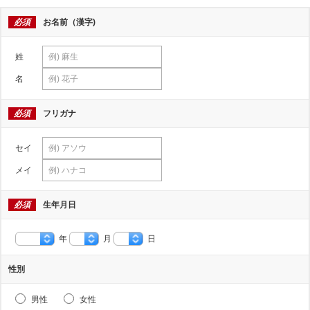
必須
お名前（漢字)
姓
名
必須
フリガナ
セイ
メイ
必須
生年月日
年
月
日
性別
男性
女性