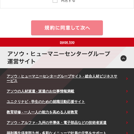
同意する
page top
アソウ・ヒューマニーセンターグループサイト - 総合人材ビジネスサ
ービス
アソウの人材派遣 - 派遣のお仕事情報満載
ユニクリナビ - 学生のための就職活動応援サイト
教育研修 - 一人一人の能力を高める人材教育
アソウ・アルファ - 九州の半導体・電子部品などの技術者派遣
福利厚生倶楽部九州 - 多彩なメニューで社員の元気をサポート