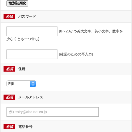
性別初期化
必須
パスワード
[8〜20かつ英大文字、英小文字、数字を
少なくとも一つ含む]
[確認のための再入力]
必須
住所
必須
メールアドレス
必須
電話番号