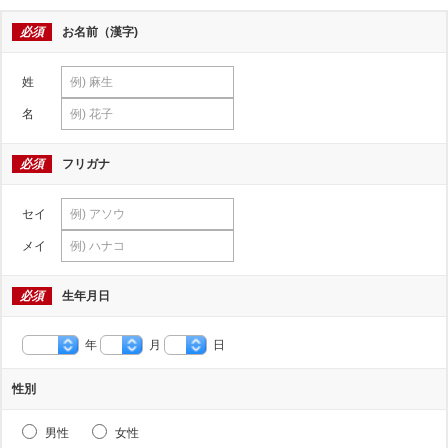
必須
お名前（漢字)
姓
名
必須
フリガナ
セイ
メイ
必須
生年月日
年
月
日
性別
男性
女性