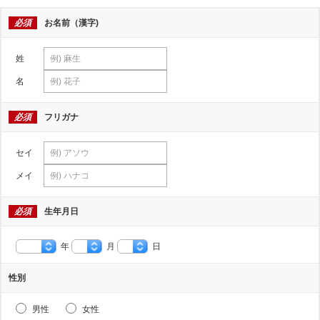
必須
お名前（漢字)
姓
名
必須
フリガナ
セイ
メイ
必須
生年月日
年
月
日
性別
男性
女性