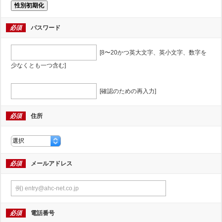
性別初期化
必須
パスワード
[8〜20かつ英大文字、英小文字、数字を
少なくとも一つ含む]
[確認のための再入力]
必須
住所
必須
メールアドレス
必須
電話番号