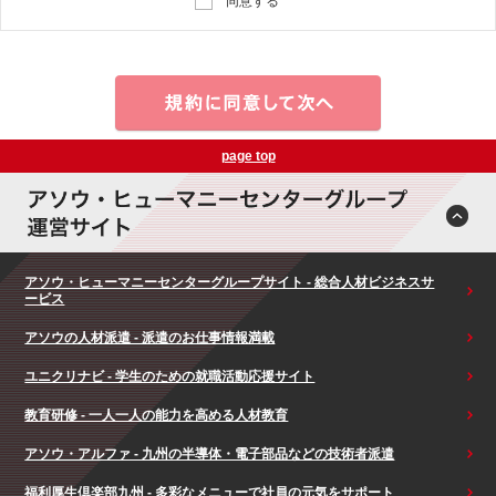
同意する
page top
アソウ・ヒューマニーセンターグループサイト - 総合人材ビジネスサ
ービス
アソウの人材派遣 - 派遣のお仕事情報満載
ユニクリナビ - 学生のための就職活動応援サイト
教育研修 - 一人一人の能力を高める人材教育
アソウ・アルファ - 九州の半導体・電子部品などの技術者派遣
福利厚生倶楽部九州 - 多彩なメニューで社員の元気をサポート