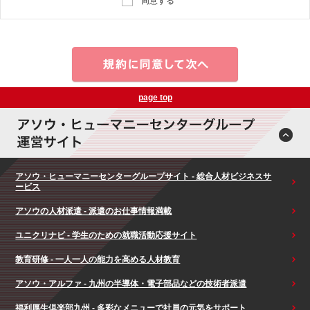
同意する
page top
アソウ・ヒューマニーセンターグループサイト - 総合人材ビジネスサ
ービス
アソウの人材派遣 - 派遣のお仕事情報満載
ユニクリナビ - 学生のための就職活動応援サイト
教育研修 - 一人一人の能力を高める人材教育
アソウ・アルファ - 九州の半導体・電子部品などの技術者派遣
福利厚生倶楽部九州 - 多彩なメニューで社員の元気をサポート