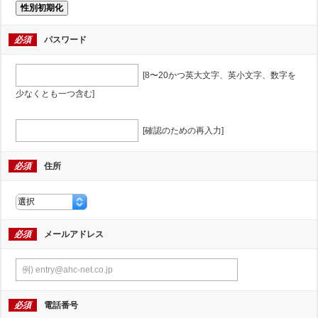
性別初期化
必須
パスワード
[8〜20かつ英大文字、英小文字、数字を
少なくとも一つ含む]
[確認のための再入力]
必須
住所
必須
メールアドレス
必須
電話番号