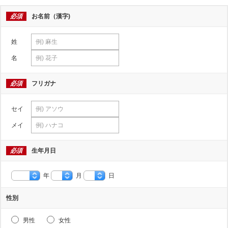
必須
お名前（漢字)
姓
名
必須
フリガナ
セイ
メイ
必須
生年月日
年
月
日
性別
男性
女性