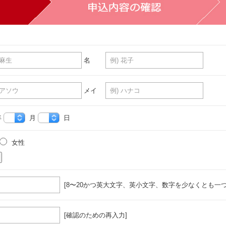
名
メイ
年
月
日
女性
[8〜20かつ英大文字、英小文字、数字を少なくとも一つ
[確認のための再入力]