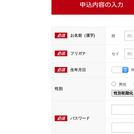
必須
お名前（漢字)
姓
必須
フリガナ
セイ
必須
生年月日
男性
性別
性別初期化
必須
パスワード