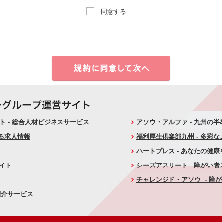
同意する
 - 総合人材ビジネスサービス
アソウ・アルファ - 九州の
ける求人情報
福利厚生倶楽部九州 - 多彩
ハートプレス - あなたの健
サイト
シーズアスリート - 障がい
チャレンジド・アソウ - 障
紹介サービス