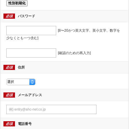
性別初期化
必須
パスワード
[8〜20かつ英大文字、英小文字、数字を
少なくとも一つ含む]
[確認のための再入力]
必須
住所
必須
メールアドレス
必須
電話番号