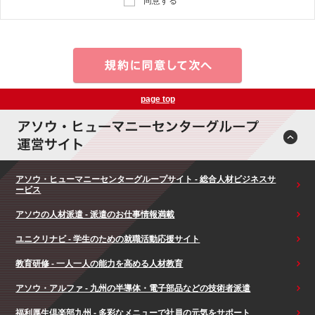
同意する
page top
アソウ・ヒューマニーセンターグループサイト - 総合人材ビジネスサ
ービス
アソウの人材派遣 - 派遣のお仕事情報満載
ユニクリナビ - 学生のための就職活動応援サイト
教育研修 - 一人一人の能力を高める人材教育
アソウ・アルファ - 九州の半導体・電子部品などの技術者派遣
福利厚生倶楽部九州 - 多彩なメニューで社員の元気をサポート