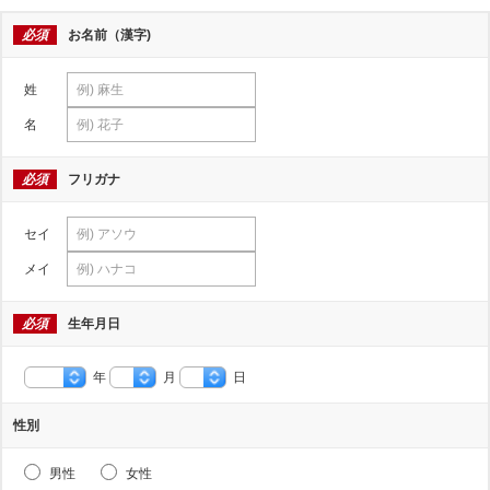
必須
お名前（漢字)
姓
名
必須
フリガナ
セイ
メイ
必須
生年月日
年
月
日
性別
男性
女性