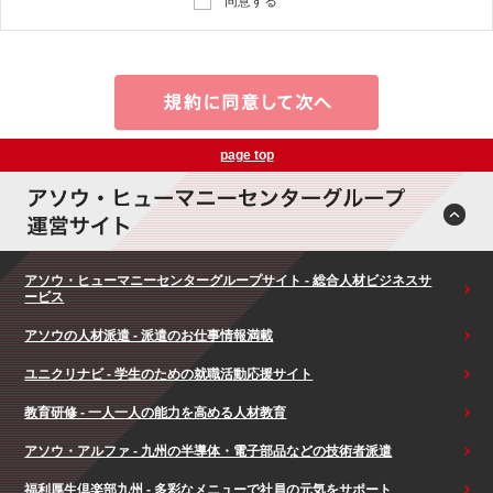
同意する
page top
アソウ・ヒューマニーセンターグループサイト - 総合人材ビジネスサ
ービス
アソウの人材派遣 - 派遣のお仕事情報満載
ユニクリナビ - 学生のための就職活動応援サイト
教育研修 - 一人一人の能力を高める人材教育
アソウ・アルファ - 九州の半導体・電子部品などの技術者派遣
福利厚生倶楽部九州 - 多彩なメニューで社員の元気をサポート