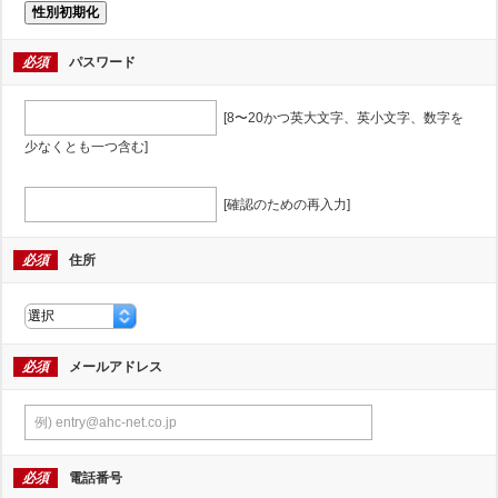
性別初期化
必須
パスワード
[8〜20かつ英大文字、英小文字、数字を
少なくとも一つ含む]
[確認のための再入力]
必須
住所
必須
メールアドレス
必須
電話番号