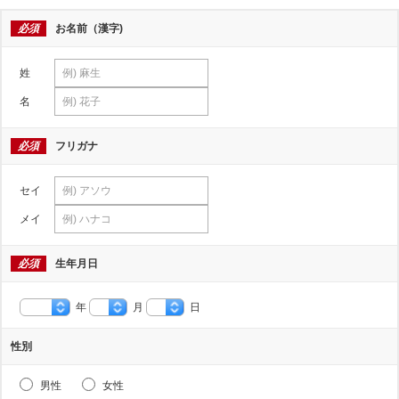
必須
お名前（漢字)
姓
名
必須
フリガナ
セイ
メイ
必須
生年月日
年
月
日
性別
男性
女性