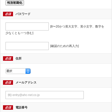
性別初期化
必須
パスワード
[8〜20かつ英大文字、英小文字、数字を
少なくとも一つ含む]
[確認のための再入力]
必須
住所
必須
メールアドレス
必須
電話番号