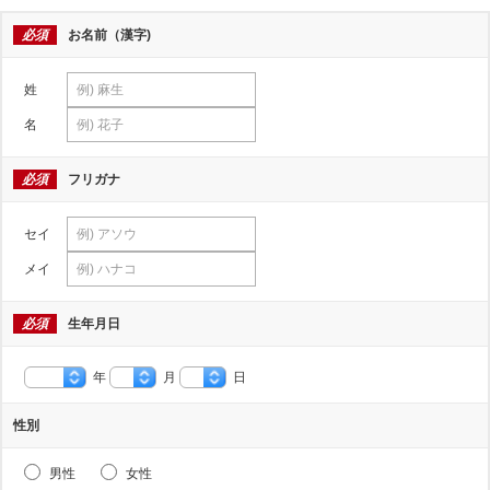
必須
お名前（漢字)
姓
名
必須
フリガナ
セイ
メイ
必須
生年月日
年
月
日
性別
男性
女性