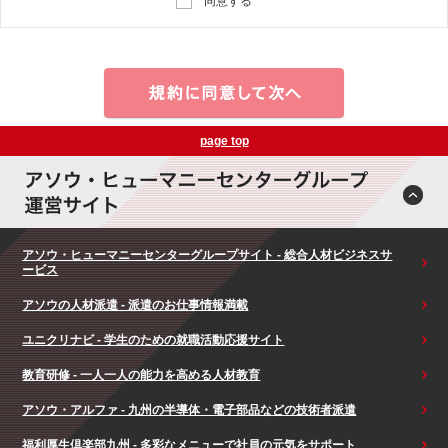
同意する
page top
アソウ・ヒューマニーセンターグループサイト - 総合人材ビジネスサ
ービス
アソウの人材派遣 - 派遣のお仕事情報満載
ユニクリナビ - 学生のための就職活動応援サイト
教育研修 - 一人一人の能力を高める人材教育
アソウ・アルファ - 九州の半導体・電子部品などの技術者派遣
福利厚生倶楽部九州 - 多彩なメニューで社員の元気をサポート