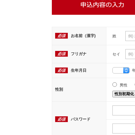
必須
お名前（漢字)
姓
必須
フリガナ
セイ
必須
生年月日
男性
性別
性別初期化
必須
パスワード