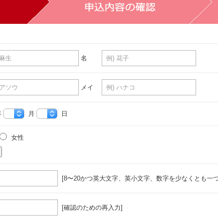
名
メイ
年
月
日
女性
[8〜20かつ英大文字、英小文字、数字を少なくとも一つ
[確認のための再入力]