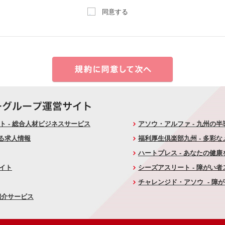
同意する
 - 総合人材ビジネスサービス
アソウ・アルファ - 九州の
ける求人情報
福利厚生倶楽部九州 - 多彩
ハートプレス - あなたの健
サイト
シーズアスリート - 障がい
チャレンジド・アソウ - 障
紹介サービス