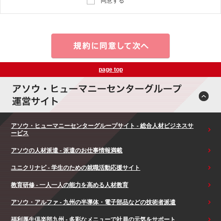
同意する
page top
アソウ・ヒューマニーセンターグループサイト - 総合人材ビジネスサ
ービス
アソウの人材派遣 - 派遣のお仕事情報満載
ユニクリナビ - 学生のための就職活動応援サイト
教育研修 - 一人一人の能力を高める人材教育
アソウ・アルファ - 九州の半導体・電子部品などの技術者派遣
福利厚生倶楽部九州 - 多彩なメニューで社員の元気をサポート