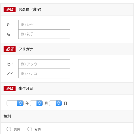
必須
お名前（漢字)
姓
名
必須
フリガナ
セイ
メイ
必須
生年月日
年
月
日
性別
男性
女性