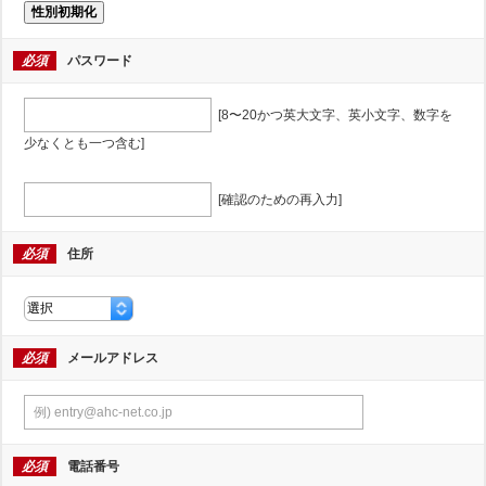
性別初期化
必須
パスワード
[8〜20かつ英大文字、英小文字、数字を
少なくとも一つ含む]
[確認のための再入力]
必須
住所
必須
メールアドレス
必須
電話番号