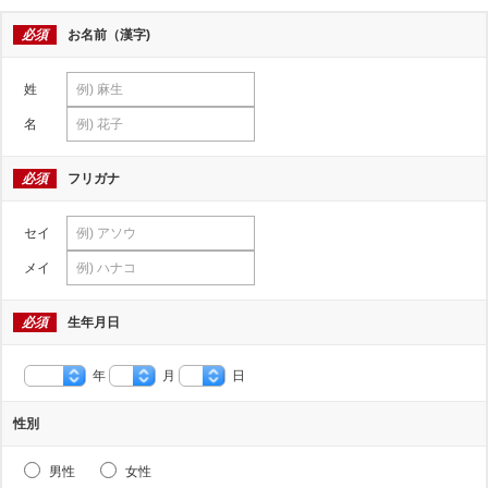
必須
お名前（漢字)
姓
名
必須
フリガナ
セイ
メイ
必須
生年月日
年
月
日
性別
男性
女性