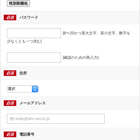
性別初期化
必須
パスワード
[8〜20かつ英大文字、英小文字、数字を
少なくとも一つ含む]
[確認のための再入力]
必須
住所
必須
メールアドレス
必須
電話番号