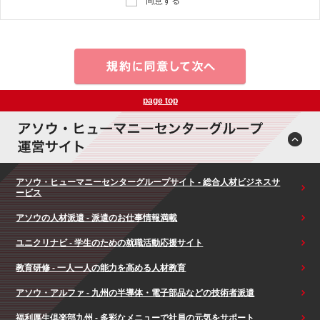
同意する
page top
アソウ・ヒューマニーセンターグループサイト - 総合人材ビジネスサ
ービス
アソウの人材派遣 - 派遣のお仕事情報満載
ユニクリナビ - 学生のための就職活動応援サイト
教育研修 - 一人一人の能力を高める人材教育
アソウ・アルファ - 九州の半導体・電子部品などの技術者派遣
福利厚生倶楽部九州 - 多彩なメニューで社員の元気をサポート