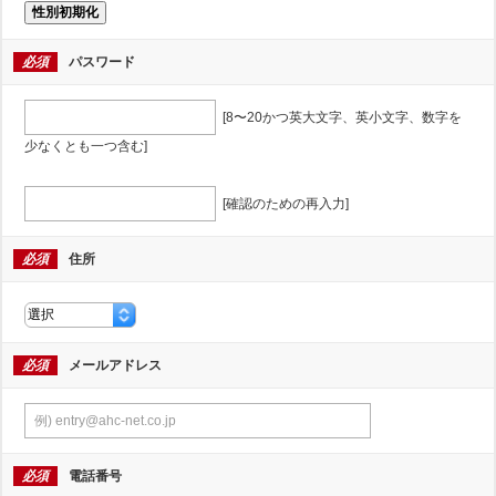
性別初期化
必須
パスワード
[8〜20かつ英大文字、英小文字、数字を
少なくとも一つ含む]
[確認のための再入力]
必須
住所
必須
メールアドレス
必須
電話番号