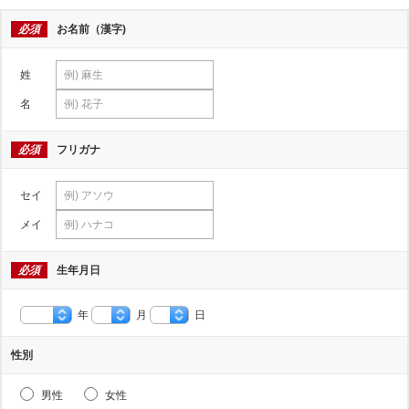
必須
お名前（漢字)
姓
名
必須
フリガナ
セイ
メイ
必須
生年月日
年
月
日
性別
男性
女性