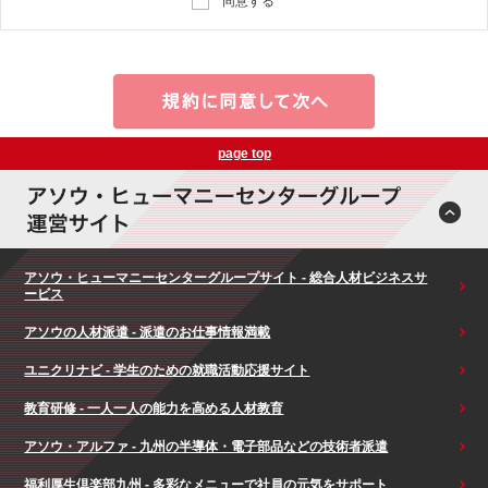
同意する
page top
アソウ・ヒューマニーセンターグループサイト - 総合人材ビジネスサ
ービス
アソウの人材派遣 - 派遣のお仕事情報満載
ユニクリナビ - 学生のための就職活動応援サイト
教育研修 - 一人一人の能力を高める人材教育
アソウ・アルファ - 九州の半導体・電子部品などの技術者派遣
福利厚生倶楽部九州 - 多彩なメニューで社員の元気をサポート