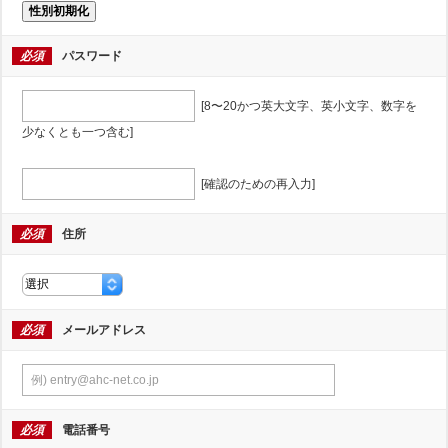
性別初期化
必須
パスワード
[8〜20かつ英大文字、英小文字、数字を
少なくとも一つ含む]
[確認のための再入力]
必須
住所
必須
メールアドレス
必須
電話番号