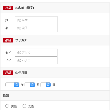
必須
お名前（漢字)
姓
名
必須
フリガナ
セイ
メイ
必須
生年月日
年
月
日
性別
男性
女性