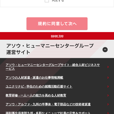
同意する
page top
アソウ・ヒューマニーセンターグループサイト - 総合人材ビジネスサ
ービス
アソウの人材派遣 - 派遣のお仕事情報満載
ユニクリナビ - 学生のための就職活動応援サイト
教育研修 - 一人一人の能力を高める人材教育
アソウ・アルファ - 九州の半導体・電子部品などの技術者派遣
福利厚生倶楽部九州 - 多彩なメニューで社員の元気をサポート