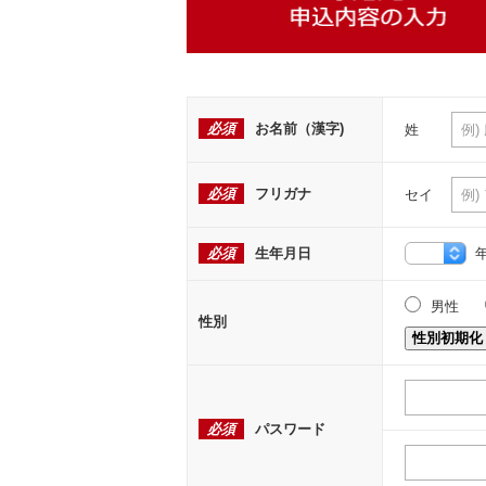
必須
お名前（漢字)
姓
必須
フリガナ
セイ
必須
生年月日
男性
性別
性別初期化
必須
パスワード