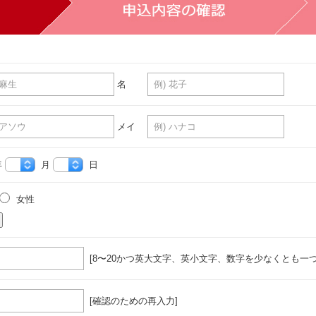
名
メイ
年
月
日
女性
[8〜20かつ英大文字、英小文字、数字を少なくとも一つ
[確認のための再入力]