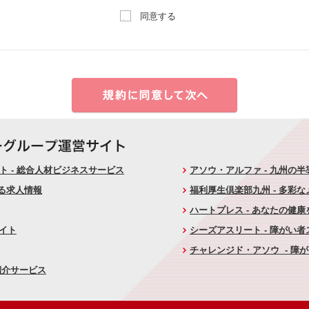
同意する
 - 総合人材ビジネスサービス
アソウ・アルファ - 九州の
ける求人情報
福利厚生倶楽部九州 - 多彩
ハートプレス - あなたの健
サイト
シーズアスリート - 障がい
チャレンジド・アソウ - 障
紹介サービス