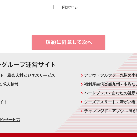
同意する
 - 総合人材ビジネスサービス
アソウ・アルファ - 九州の
ける求人情報
福利厚生倶楽部九州 - 多彩
ハートプレス - あなたの健
サイト
シーズアスリート - 障がい
チャレンジド・アソウ - 障
紹介サービス