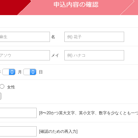
名
メイ
年
月
日
女性
[8〜20かつ英大文字、英小文字、数字を少なくとも一つ
[確認のための再入力]