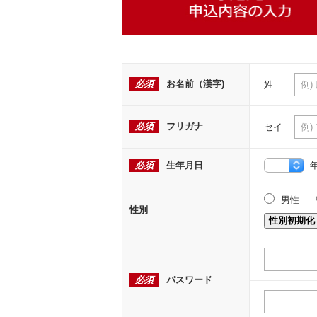
必須
お名前（漢字)
姓
必須
フリガナ
セイ
必須
生年月日
男性
性別
性別初期化
必須
パスワード