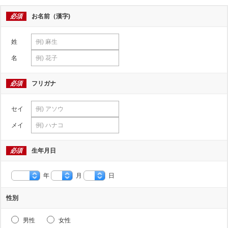
必須
お名前（漢字)
姓
名
必須
フリガナ
セイ
メイ
必須
生年月日
年
月
日
性別
男性
女性