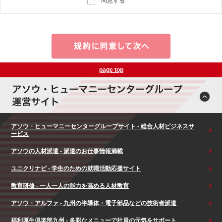
同意する
page top
アソウ・ヒューマニーセンターグループサイト - 総合人材ビジネスサ
ービス
アソウの人材派遣 - 派遣のお仕事情報満載
ユニクリナビ - 学生のための就職活動応援サイト
教育研修 - 一人一人の能力を高める人材教育
アソウ・アルファ - 九州の半導体・電子部品などの技術者派遣
福利厚生倶楽部九州 - 多彩なメニューで社員の元気をサポート