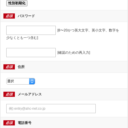
性別初期化
必須
パスワード
[8〜20かつ英大文字、英小文字、数字を
少なくとも一つ含む]
[確認のための再入力]
必須
住所
必須
メールアドレス
必須
電話番号