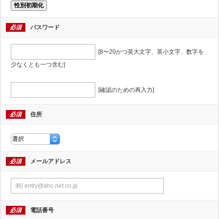
性別初期化
必須
パスワード
[8〜20かつ英大文字、英小文字、数字を
少なくとも一つ含む]
[確認のための再入力]
必須
住所
必須
メールアドレス
必須
電話番号