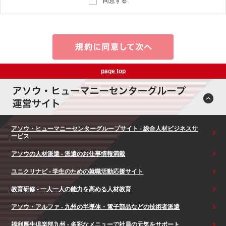
同意する
page top
アソウ・ヒューマニーセンターグループサイト - 総合人材ビジネスサ
ービス
アソウの人材派遣 - 派遣のお仕事情報満載
ユニクリナビ - 学生のための就職活動応援サイト
教育研修 - 一人一人の能力を高める人材教育
アソウ・アルファ - 九州の半導体・電子部品などの技術者派遣
福利厚生倶楽部九州 - 多彩なメニューで社員の元気をサポート