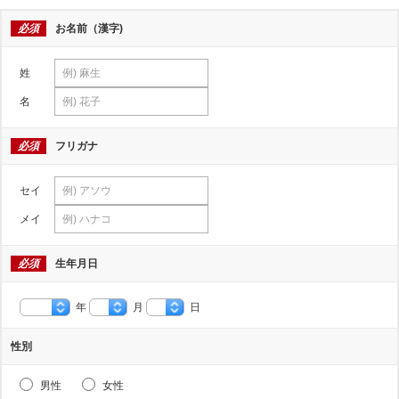
必須
お名前（漢字)
姓
名
必須
フリガナ
セイ
メイ
必須
生年月日
年
月
日
性別
男性
女性