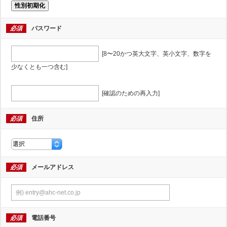
性別初期化
必須
パスワード
[8〜20かつ英大文字、英小文字、数字を
少なくとも一つ含む]
[確認のための再入力]
必須
住所
必須
メールアドレス
必須
電話番号