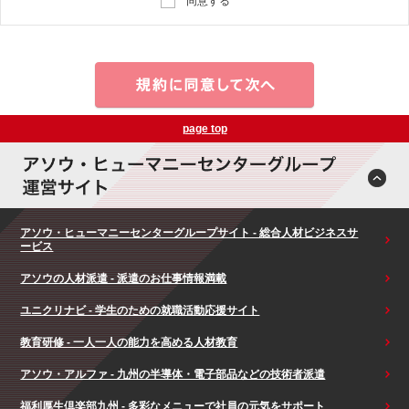
同意する
page top
アソウ・ヒューマニーセンターグループサイト - 総合人材ビジネスサ
ービス
アソウの人材派遣 - 派遣のお仕事情報満載
ユニクリナビ - 学生のための就職活動応援サイト
教育研修 - 一人一人の能力を高める人材教育
アソウ・アルファ - 九州の半導体・電子部品などの技術者派遣
福利厚生倶楽部九州 - 多彩なメニューで社員の元気をサポート