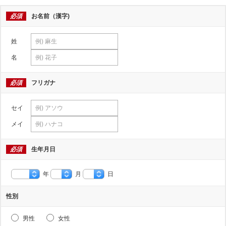
必須
お名前（漢字)
姓
名
必須
フリガナ
セイ
メイ
必須
生年月日
年
月
日
性別
男性
女性