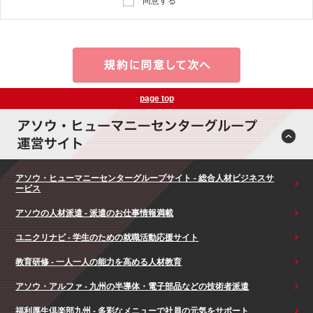
同意する
page top
アソウ・ヒューマニーセンターグループサイト - 総合人材ビジネスサ
ービス
アソウの人材派遣 - 派遣のお仕事情報満載
ユニクリナビ - 学生のための就職活動応援サイト
教育研修 - 一人一人の能力を高める人材教育
アソウ・アルファ - 九州の半導体・電子部品などの技術者派遣
福利厚生倶楽部九州 - 多彩なメニューで社員の元気をサポート