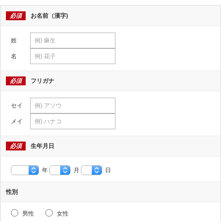
必須
お名前（漢字)
姓
名
必須
フリガナ
セイ
メイ
必須
生年月日
年
月
日
性別
男性
女性