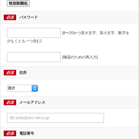
性別初期化
必須
パスワード
[8〜20かつ英大文字、英小文字、数字を
少なくとも一つ含む]
[確認のための再入力]
必須
住所
必須
メールアドレス
必須
電話番号