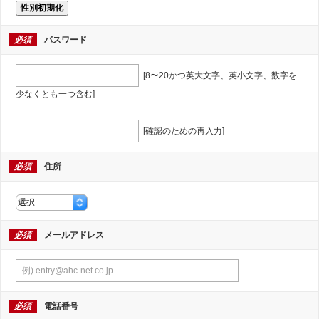
性別初期化
必須
パスワード
[8〜20かつ英大文字、英小文字、数字を
少なくとも一つ含む]
[確認のための再入力]
必須
住所
必須
メールアドレス
必須
電話番号