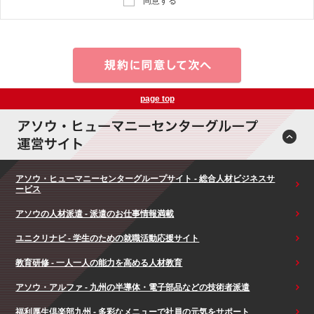
同意する
page top
アソウ・ヒューマニーセンターグループサイト - 総合人材ビジネスサ
ービス
アソウの人材派遣 - 派遣のお仕事情報満載
ユニクリナビ - 学生のための就職活動応援サイト
教育研修 - 一人一人の能力を高める人材教育
アソウ・アルファ - 九州の半導体・電子部品などの技術者派遣
福利厚生倶楽部九州 - 多彩なメニューで社員の元気をサポート