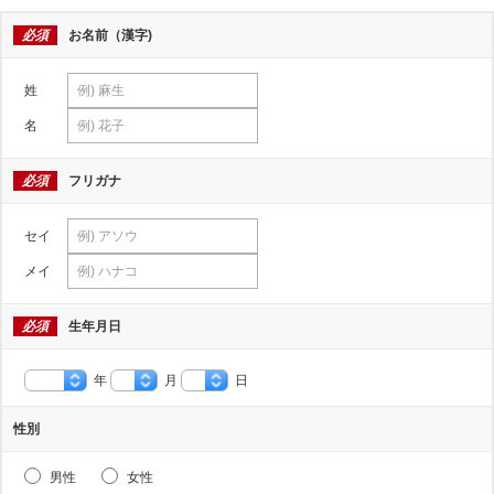
必須
お名前（漢字)
姓
名
必須
フリガナ
セイ
メイ
必須
生年月日
年
月
日
性別
男性
女性