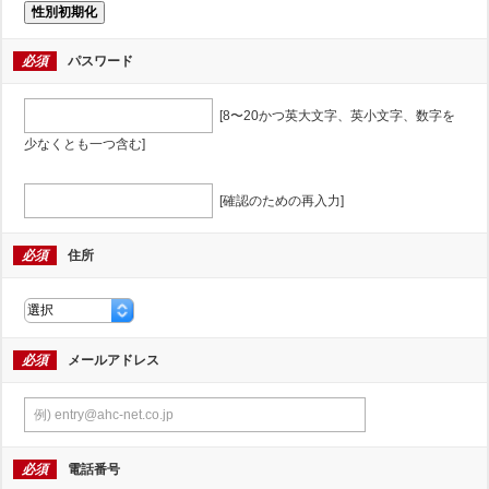
性別初期化
必須
パスワード
[8〜20かつ英大文字、英小文字、数字を
少なくとも一つ含む]
[確認のための再入力]
必須
住所
必須
メールアドレス
必須
電話番号