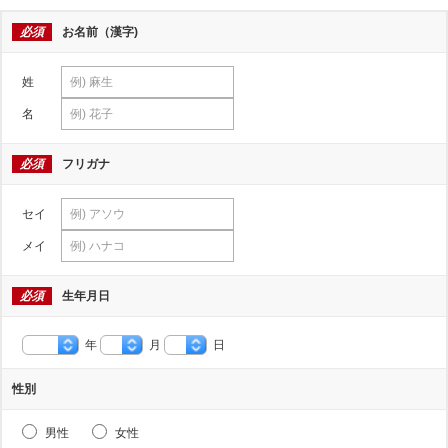
必須
お名前（漢字)
姓
名
必須
フリガナ
セイ
メイ
必須
生年月日
年
月
日
性別
男性
女性