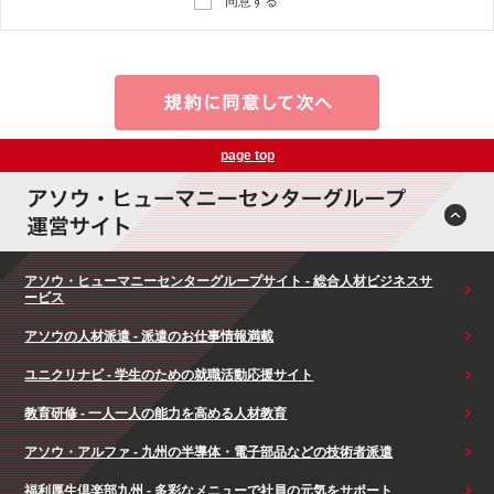
同意する
page top
アソウ・ヒューマニーセンターグループサイト - 総合人材ビジネスサ
ービス
アソウの人材派遣 - 派遣のお仕事情報満載
ユニクリナビ - 学生のための就職活動応援サイト
教育研修 - 一人一人の能力を高める人材教育
アソウ・アルファ - 九州の半導体・電子部品などの技術者派遣
福利厚生倶楽部九州 - 多彩なメニューで社員の元気をサポート