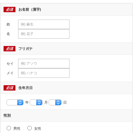
必須
お名前（漢字)
姓
名
必須
フリガナ
セイ
メイ
必須
生年月日
年
月
日
性別
男性
女性