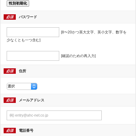
性別初期化
必須
パスワード
[8〜20かつ英大文字、英小文字、数字を
少なくとも一つ含む]
[確認のための再入力]
必須
住所
必須
メールアドレス
必須
電話番号