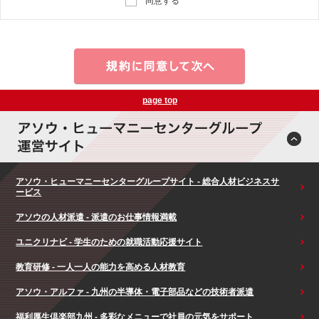
同意する
page top
アソウ・ヒューマニーセンターグループサイト - 総合人材ビジネスサ
ービス
アソウの人材派遣 - 派遣のお仕事情報満載
ユニクリナビ - 学生のための就職活動応援サイト
教育研修 - 一人一人の能力を高める人材教育
アソウ・アルファ - 九州の半導体・電子部品などの技術者派遣
福利厚生倶楽部九州 - 多彩なメニューで社員の元気をサポート