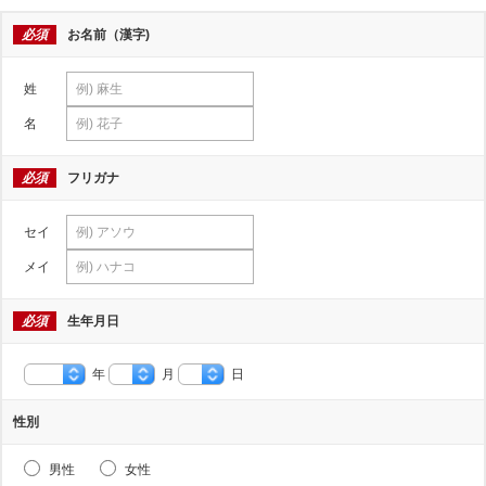
必須
お名前（漢字)
姓
名
必須
フリガナ
セイ
メイ
必須
生年月日
年
月
日
性別
男性
女性