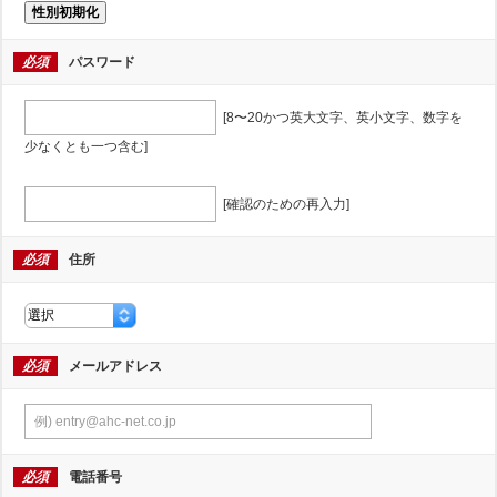
性別初期化
必須
パスワード
[8〜20かつ英大文字、英小文字、数字を
少なくとも一つ含む]
[確認のための再入力]
必須
住所
必須
メールアドレス
必須
電話番号