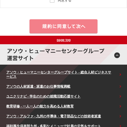
同意する
page top
アソウ・ヒューマニーセンターグループサイト - 総合人材ビジネスサ
ービス
アソウの人材派遣 - 派遣のお仕事情報満載
ユニクリナビ - 学生のための就職活動応援サイト
教育研修 - 一人一人の能力を高める人材教育
アソウ・アルファ - 九州の半導体・電子部品などの技術者派遣
福利厚生倶楽部九州 - 多彩なメニューで社員の元気をサポート