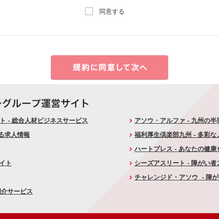
同意する
 - 総合人材ビジネスサービス
アソウ・アルファ - 九州の
ける求人情報
福利厚生倶楽部九州 - 多彩
ハートプレス - あなたの健
サイト
シーズアスリート - 障がい
チャレンジド・アソウ - 障
紹介サービス