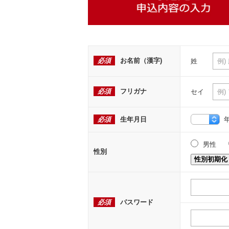
必須
お名前（漢字)
姓
必須
フリガナ
セイ
必須
生年月日
男性
性別
性別初期化
必須
パスワード