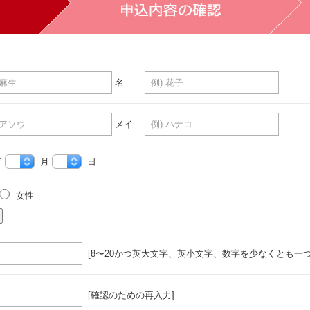
名
メイ
年
月
日
女性
[8〜20かつ英大文字、英小文字、数字を少なくとも一つ
[確認のための再入力]