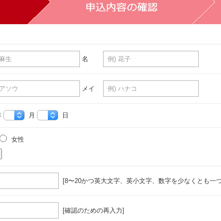
名
メイ
年
月
日
女性
[8〜20かつ英大文字、英小文字、数字を少なくとも一つ
[確認のための再入力]