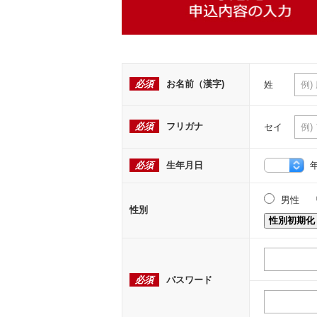
必須
お名前（漢字)
姓
必須
フリガナ
セイ
必須
生年月日
男性
性別
性別初期化
必須
パスワード