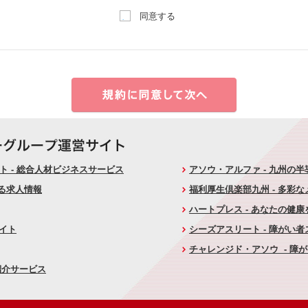
同意する
 - 総合人材ビジネスサービス
アソウ・アルファ - 九州の
ける求人情報
福利厚生倶楽部九州 - 多彩
ハートプレス - あなたの健
サイト
シーズアスリート - 障がい
チャレンジド・アソウ - 障
紹介サービス